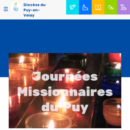
Diocèse du
Puy-en-
Velay