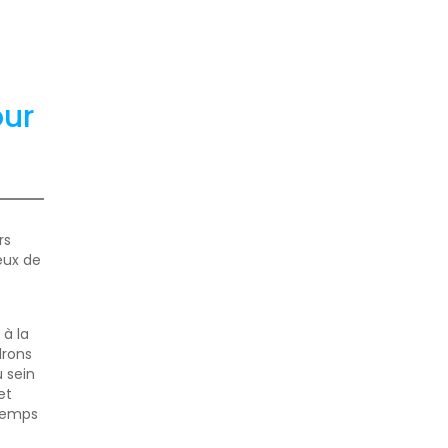
our
rs
eux de
 à la
drons
u sein
et
 temps