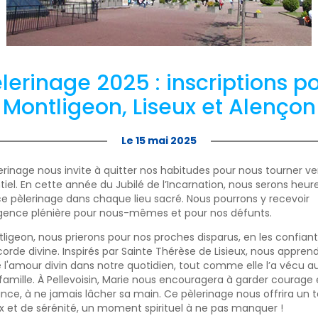
lerinage 2025 : inscriptions p
Montligeon, Liseux et Alençon
Le 15 mai 2025
erinage nous invite à quitter nos habitudes pour nous tourner ve
ntiel. En cette année du Jubilé de l’Incarnation, nous serons heur
ce pèlerinage dans chaque lieu sacré. Nous pourrons y recevoir
ulgence plénière pour nous-mêmes et pour nos défunts.
ligeon, nous prierons pour nos proches disparus, en les confiant
corde divine. Inspirés par Sainte Thérèse de Lisieux, nous appren
e l'amour divin dans notre quotidien, tout comme elle l’a vécu a
famille. À Pellevoisin, Marie nous encouragera à garder courage 
nce, à ne jamais lâcher sa main. Ce pèlerinage nous offrira un
x et de sérénité, un moment spirituel à ne pas manquer !