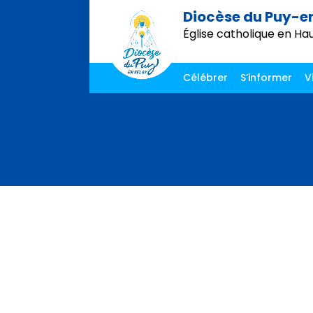
Diocèse du Puy-e
Église catholique en Ha
Célébrer
S’informer
V