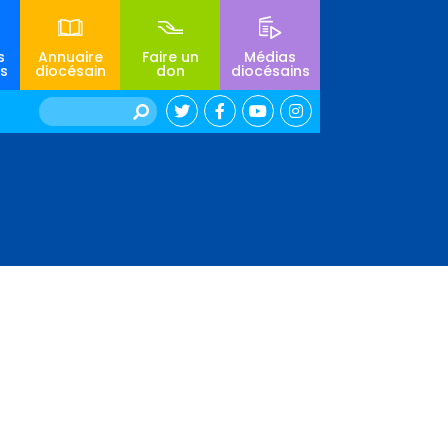
s
Annuaire
Faire un
Médias
s
diocésain
don
diocésains
Rechercher :