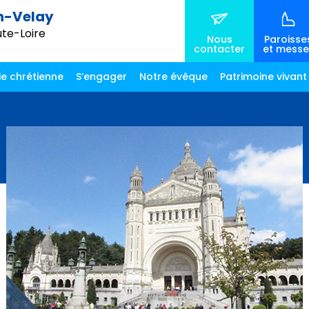
n-Velay
ute-Loire
Nous
Paroisse
contacter
et messe
ie chrétienne
S’engager
Notre évêque
Patrimoine vivant