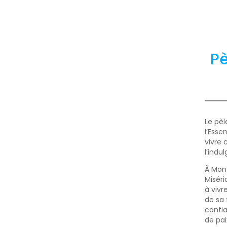
Pè
Le pèl
l’Esse
vivre 
l’ind
À Mont
Miséri
à vivr
de sa 
confia
de pai