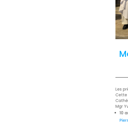
Me
Les pr
Cette 
Cathé
Mgr Y
10 
Pier