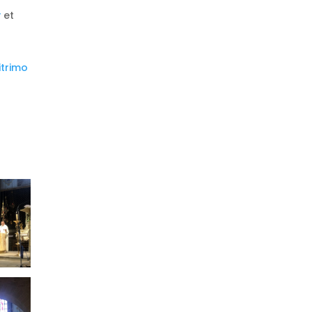
y
et
itrimo