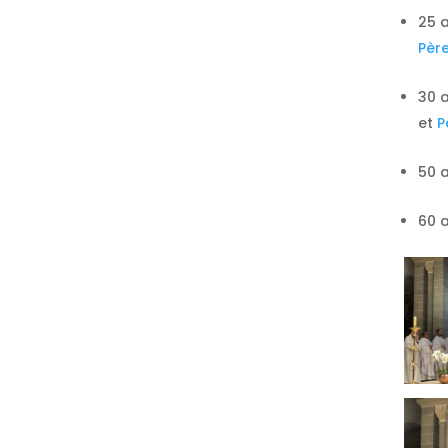
25 
Père
30 
et
P
50 
60 