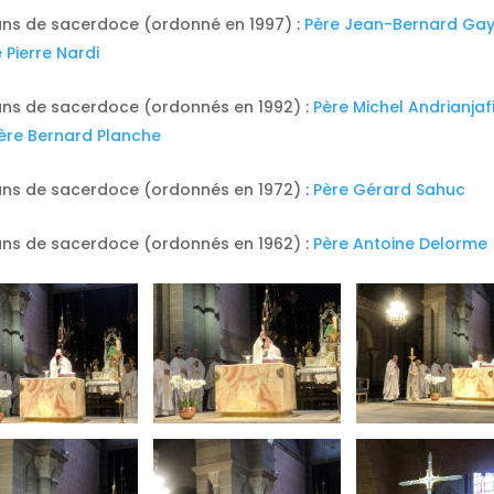
ans de sacerdoce (ordonné en 1997) :
Père Jean-Bernard Ga
 Pierre Nardi
ans de sacerdoce (ordonnés en 1992) :
Père Michel Andrianjaf
ère Bernard Planche
ans de sacerdoce (ordonnés en 1972) :
Père Gérard Sahuc
ans de sacerdoce (ordonnés en 1962) :
Père Antoine Delorme