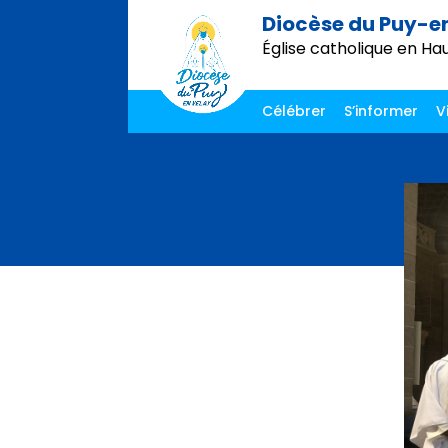
Diocèse du Puy-e
Église catholique en Ha
Célébrer
S’informer
V