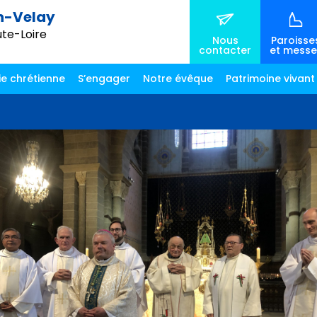
n-Velay
ute-Loire
Nous
Paroisse
contacter
et messe
ie chrétienne
S’engager
Notre évêque
Patrimoine vivant