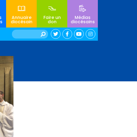
s
Annuaire
Faire un
Médias
s
diocésain
don
diocésains
Rechercher :