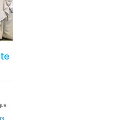
ête
ue :
re