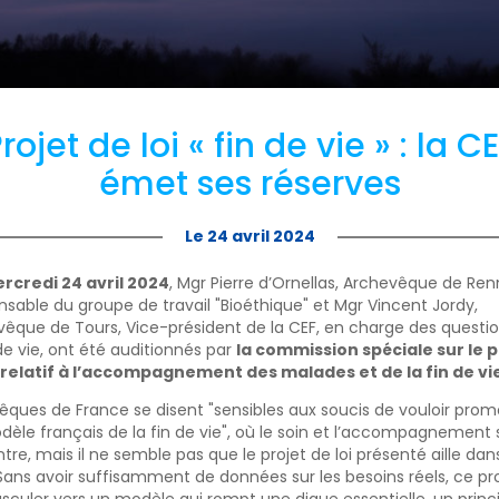
rojet de loi « fin de vie » : la C
émet ses réserves
Le 24 avril 2024
rcredi 24 avril 2024
, Mgr Pierre d’Ornellas, Archevêque de Ren
sable du groupe de travail "Bioéthique" et Mgr Vincent Jordy,
êque de Tours, Vice-président de la CEF, en charge des questio
 de vie, ont été auditionnés par
la commission spéciale sur le p
i relatif à l’accompagnement des malades et de la fin de vi
êques de France se disent "sensibles aux soucis de vouloir prom
èle français de la fin de vie", où le soin et l’accompagnement 
tre, mais il ne semble pas que le projet de loi présenté aille dan
Sans avoir suffisamment de données sur les besoins réels, ce pr