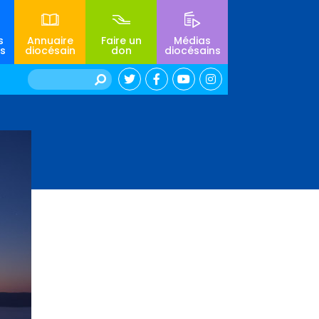
s
Annuaire
Faire un
Médias
s
diocésain
don
diocésains
Rechercher :