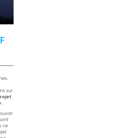
EF
nes,
ns sur
rojet
e.
ouvoir
sont
s ce
ojet