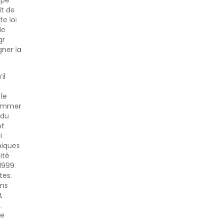
ipe
it de
e loi
de
gr
ner la
il
 le
 nommer
 du
nt
i
miques
ité
1999.
tes.
ens
t
.
se