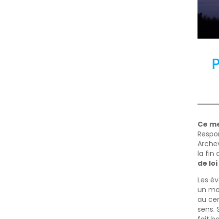
P
Ce me
Respon
Archev
la fin
de lo
Les év
un mod
au cen
sens. 