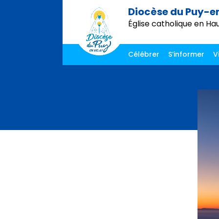
Diocèse du Puy-e
Église catholique en Ha
Célébrer
S’informer
V