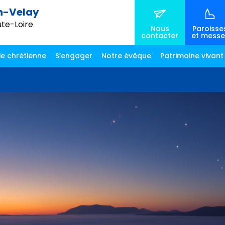
n-Velay
ute-Loire
Nous
Paroisse
contacter
et messe
ie chrétienne
S’engager
Notre évêque
Patrimoine vivant