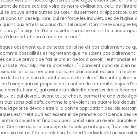
asculer vers un modèle qui rompt une digue essentielle, un princ
urant de notre société voire de notre civilisation, celui de l’interd
ui se trouve entre autres au cœur du serment d’Hippocrate. Cett
uit donc un déséquilibre, qui renforce les inquiétudes de l’Église 
 quant aux effets sociaux d’un tel projet. Comme le souligne M
t Jordy, "la dignité d’une société humaine consiste à accompag
squ’à la mort et non à faciliter la mort".
êques observent que ce texte de loi ne dit pas clairement ce qu’
comme possibilités et regrettent que ne soient pas clairement
s ce que prévoit de fait le projet de loi, à savoir, l’euthanasie et
e assisté. Pour Mgr Pierre d’Ornellas : "il convient donc de bien
oses, de les assumer pour s’assurer d’un débat éclairé. La réalité
u du texte et son objectif doivent être clairs". Ils sont égaleme
s de l’usage qui est proposé de la notion de fraternité, aujourd’hu
pe constitutionnel, qui assure la solidarité dans les droits écono
iaux, et qui devrait, avant toute chose, permettre une vraie égal
s aux soins palliatifs, comme le prévoient les quatre lois depuis 
itre, la priorité devrait être à la bonne application des lois existan
êques estiment qu’il est essentiel de prendre conscience des li
s entre la société et l'individu pour construire un avenir durable e
bré. Comme dans le concept de l'écologie intégrale, "tout est lié"
 humain est un être de relation. La liberté individuelle ne saurait 