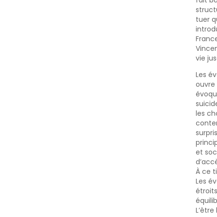
fait b
struct
tuer q
introd
France
Vincen
vie ju
Les év
ouvre 
évoqué
suicid
les ch
conten
surpri
princi
et soc
d’accè
À ce t
Les év
étroit
équili
L’être