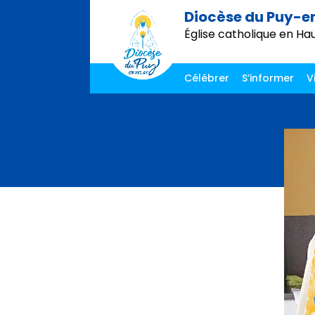
Diocèse du Puy-e
Église catholique en Ha
Célébrer
S’informer
V