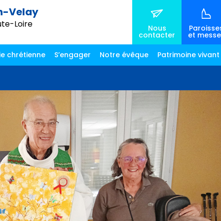
n-Velay
ute-Loire
Nous
Paroisse
contacter
et messe
ie chrétienne
S’engager
Notre évêque
Patrimoine vivant