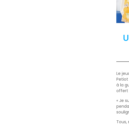
U
Le jeu
Petiot
à la g
offert
« Je s
penda
soulig
Tous, 