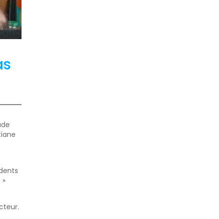
as
ude
tiane
idents
 »
cteur.