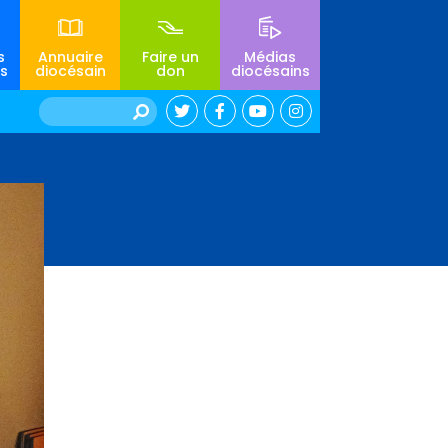
s
Annuaire
Faire un
Médias
s
diocésain
don
diocésains
Rechercher :