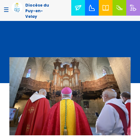
Diocèse du
Puy-en-
Velay