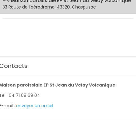
Maison paroissiale EP St Jean du Velay volcanique
33 Route de l'aérodrome, 43320, Chaspuzac
Contacts
Maison paroissiale EP St Jean du Velay Volcanique
Tel : 04 71 08 69 04
E-mail :
envoyer un email