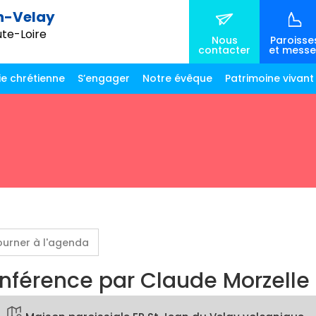
n-Velay
ute-Loire
Nous
Paroisse
contacter
et messe
ie chrétienne
S’engager
Notre évêque
Patrimoine vivant
ourner à l'agenda
nférence par Claude Morzelle