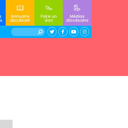
s
Annuaire
Faire un
Médias
s
diocésain
don
diocésains
Rechercher :