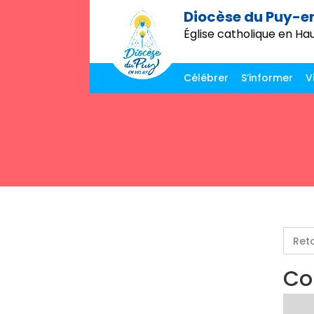
Diocèse du Puy-e
Église catholique en Ha
Célébrer
S’informer
V
Ret
Co