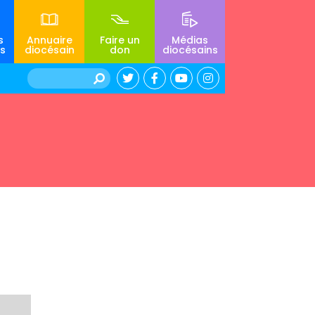
s
Annuaire
Faire un
Médias
s
diocésain
don
diocésains
Rechercher :