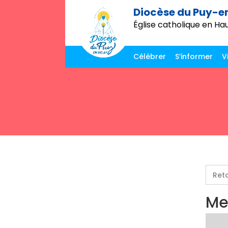
Diocèse du Puy-e
Église catholique en Ha
Célébrer
S’informer
V
Ret
Me