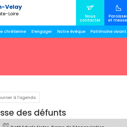
n-Velay
ute-Loire
Nous
Paroisse
contacter
et messe
ie chrétienne
S’engager
Notre évêque
Patrimoine vivant
ourner à l'agenda
sse des défunts