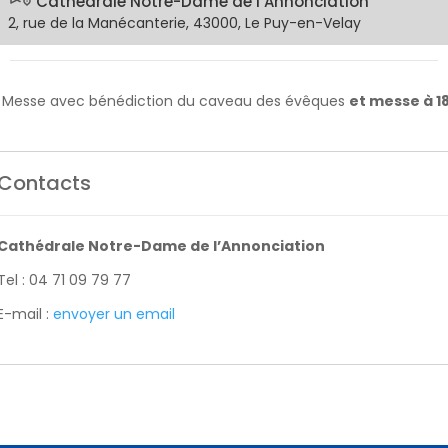
Cathédrale Notre-Dame de l’Annonciation
2, rue de la Manécanterie, 43000, Le Puy-en-Velay
: Messe avec bénédiction du caveau des évêques
et messe à 1
Contacts
Cathédrale Notre-Dame de l’Annonciation
Tel : 04 71 09 79 77
E-mail :
envoyer un email