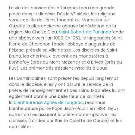
La vie des consacrées a toujours tenu une grande
place dans le diocèse. Dès le V° siècle, les religieux
venus de l’Ile de Lérins fondent au Monastier sur
Gazeille la plus ancienne abbaye bénédictine de la
région. Ala Chaise Dieu,
Saint Robert de Turlande
fonde
une abbaye vers l’an 1000. En 1062, le langeadois Saint
Pierre de Chavanon fonde l’abbaye d’augustins de
Pébrac, près de sa ville natale. Les disciples de Saint
Bruno, les chartreux, avaient des monastères à
Bonnefoy (près du Mont Mezenc) et à Brives (près du
Puy). Les prémontrés s’étaient installés à Doue.
Les Dominicaines, sont présentes depuis longtemps
dans le diocèse, elles y ont assuré le service de la
prière, de l’enseignement et des soins. Mais elles lui ont
également donné une belle fleur de Sainteté :
la
bienheureuse Agnès de Langeac
, reconnue
bienheureuse par le Pape Jean-Paul II en 1994. Deux
autres ordres assurent la prière contemplative : les
clarisses (fondée par Sainte Colette de Corbie) et les
carmélites.