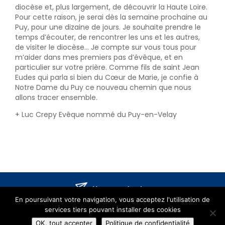
diocèse et, plus largement, de découvrir la Haute Loire.
Pour cette raison, je serai dès la semaine prochaine au
Puy, pour une dizaine de jours. Je souhaite prendre le
temps d’écouter, de rencontrer les uns et les autres,
de visiter le diocèse… Je compte sur vous tous pour
m’aider dans mes premiers pas d’évêque, et en
particulier sur votre prière. Comme fils de saint Jean
Eudes qui parla si bien du Cœur de Marie, je confie à
Notre Dame du Puy ce nouveau chemin que nous
allons tracer ensemble.
+ Luc Crepy Evêque nommé du Puy-en-Velay
Nous contacter
En poursuivant votre navigation, vous acceptez l'utilisation de
services tiers pouvant installer des cookies
©2019 -
Mentions Légales
OK, tout accepter
Politique de confidentialité