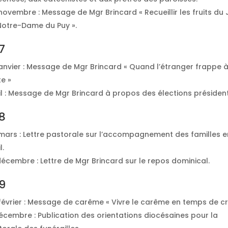
ovembre : Message de Mgr Brincard « Recueillir les fruits du 
Notre-Dame du Puy ».
7
anvier : Message de Mgr Brincard « Quand l’étranger frappe à
te »
l : Message de Mgr Brincard à propos des élections président
8
mars : Lettre pastorale sur l’accompagnement des familles e
l.
écembre : Lettre de Mgr Brincard sur le repos dominical.
9
évrier : Message de carême « Vivre le carême en temps de cr
écembre : Publication des orientations diocésaines pour la