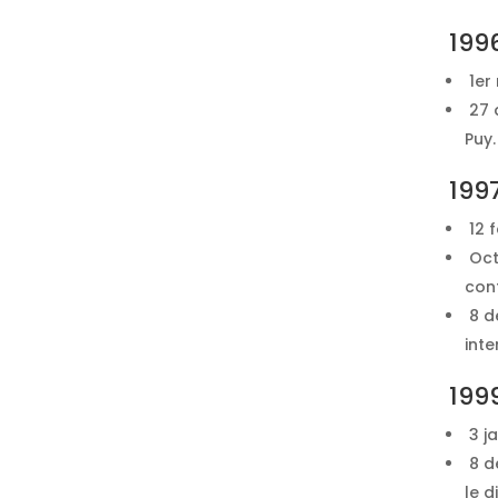
199
1er
27 d
Puy.
199
12 
Oct
con
8 d
inte
199
3 ja
8 d
le d