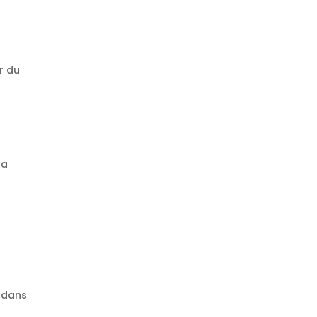
r du
la
 dans