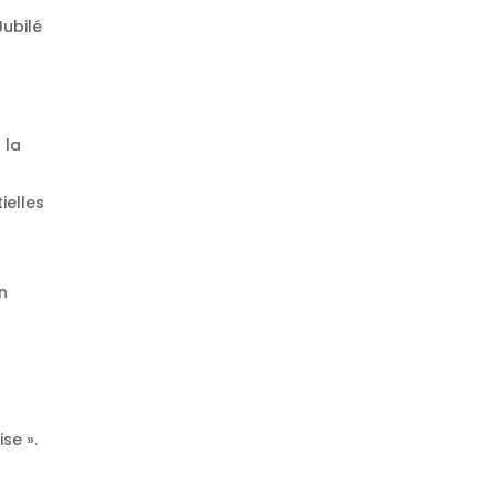
Jubilé
 la
ielles
n
ise ».