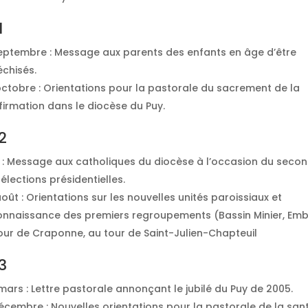
1
eptembre : Message aux parents des enfants en âge d’être
échisés.
octobre : Orientations pour la pastorale du sacrement de la
irmation dans le diocèse du Puy.
2
 : Message aux catholiques du diocèse à l’occasion du secon
élections présidentielles.
oût : Orientations sur les nouvelles unités paroissiaux et
onnaissance des premiers regroupements (Bassin Minier, Emb
our de Craponne, au tour de Saint-Julien-Chapteuil
3
ars : Lettre pastorale annonçant le jubilé du Puy de 2005.
écembre : Nouvelles orientations pour la pastorale de la san