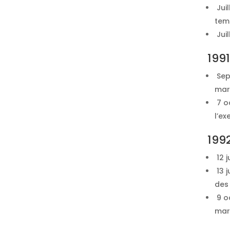
Juil
tem
Juil
1991
Sep
mar
7 oc
l’ex
199
12 j
13 
des 
9 o
mari