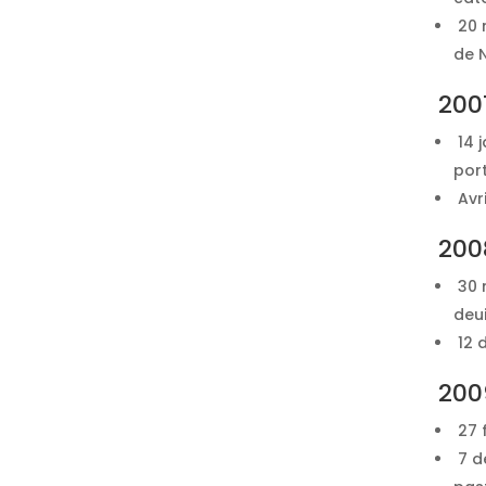
20 n
de 
200
14 j
por
Avri
200
30 
deui
12 d
200
27 f
7 d