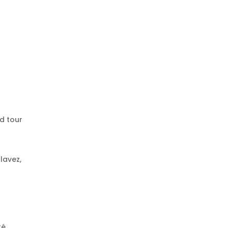
d tour
lavez,
té