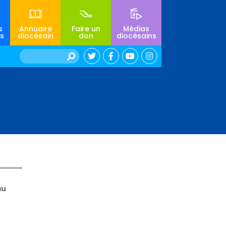
s
Annuaire
Faire un
Médias
s
diocésain
don
diocésains
Rechercher :
au