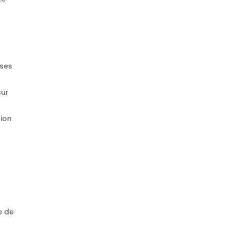
sses
sur
tion
e de