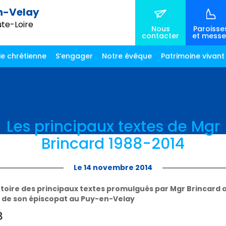
n-Velay
ute-Loire
Nous
Paroisse
contacter
et messe
ie chrétienne
S’engager
Notre évêque
Patrimoine vivant
Les principaux textes de Mgr
Brincard 1988-2014
Le 14 novembre 2014
toire des principaux textes promulgués par Mgr Brincard 
 de son épiscopat au Puy-en-Velay
8