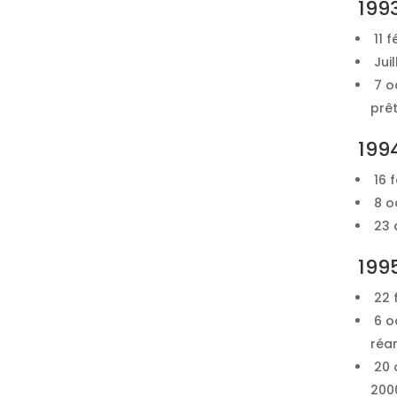
199
11 f
Juil
7 o
prêt
199
16 f
8 oc
23 
199
22 f
6 o
réa
20 o
200