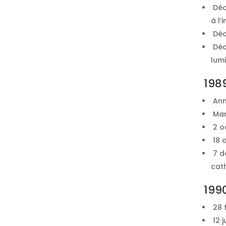
Déc
à l’
Déce
Déc
lumi
198
Ann
Mar
2 oc
18 o
7 dé
cat
199
28 f
12 j