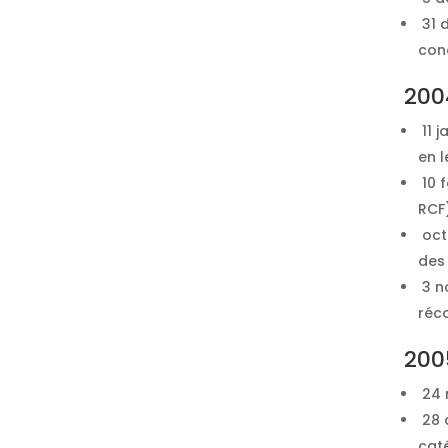
31 d
conc
200
11 j
en l
10 f
RCF
octo
des
3 n
réco
200
24 m
28 
cat