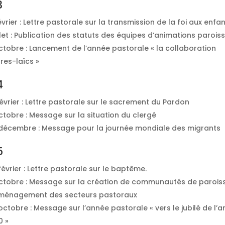
3
évrier : Lettre pastorale sur la transmission de la foi aux enfa
let : Publication des statuts des équipes d’animations parois
ctobre : Lancement de l’année pastorale « la collaboration
res-laïcs »
4
évrier : Lettre pastorale sur le sacrement du Pardon
tobre : Message sur la situation du clergé
décembre : Message pour la journée mondiale des migrants
5
évrier : Lettre pastorale sur le baptême.
ctobre : Message sur la création de communautés de paroiss
ménagement des secteurs pastoraux
ctobre : Message sur l’année pastorale « vers le jubilé de l’a
0 »