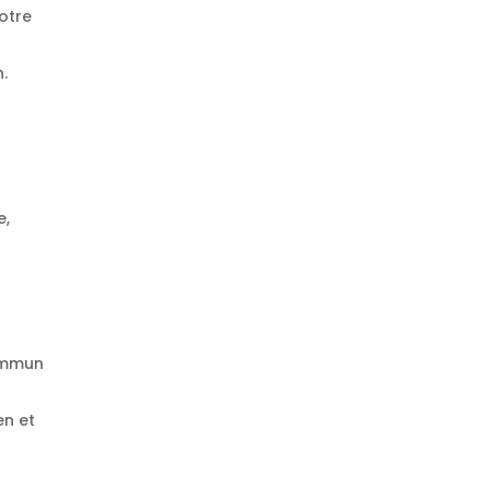
otre
.
e,
commun
en et