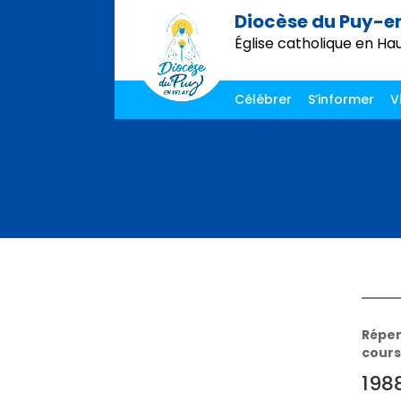
Diocèse du Puy-e
Église catholique en Ha
Célébrer
S’informer
V
Réper
cours
198