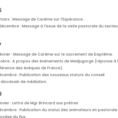
6
 mars : Message de Carême sur l’Espérance.
écembre : Message à l’issue de la visite pastorale du secteu
7
février : Message de Carême sur le sacrement de baptême.
obre : A propos des évènements de Medjugorge (réponse à 
férence des évêques de France).
écembre : Publication des nouveaux statuts du conseil
rdiocésain de médiation.
9
nvier : Lettre de Mgr Brincard aux prêtres
écembre : Publication du statut des animateurs en pastorale
iocèse du Puy.