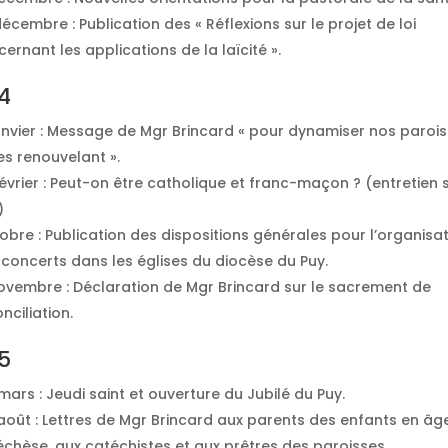
écembre : Publication des « Réflexions sur le projet de loi
ernant les applications de la laïcité ».
4
anvier : Message de Mgr Brincard « pour dynamiser nos paroi
es renouvelant ».
évrier : Peut-on être catholique et franc-maçon ? (entretien 
)
bre : Publication des dispositions générales pour l’organisa
 concerts dans les églises du diocèse du Puy.
ovembre : Déclaration de Mgr Brincard sur le sacrement de
nciliation.
5
ars : Jeudi saint et ouverture du Jubilé du Puy.
août : Lettres de Mgr Brincard aux parents des enfants en âg
échèse, aux catéchistes et aux prêtres des paroisses.