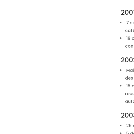
200
7 s
cat
19 
conf
200
Mai
des 
15 a
rec
aut
200
25 m
5 d