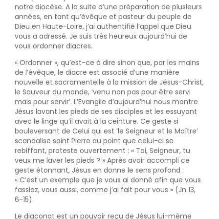
notre diocèse. A la suite d’une préparation de plusieurs
années, en tant qu’évêque et pasteur du peuple de
Dieu en Haute-Loire, j’ai authentifié l’appel que Dieu
vous a adressé. Je suis très heureux aujourd’hui de
vous ordonner diacres.
« Ordonner », qu’est-ce à dire sinon que, par les mains
de l’évêque, le diacre est associé d’une manière
nouvelle et sacramentelle à la mission de Jésus-Christ,
le Sauveur du monde, ‘venu non pas pour être servi
mais pour servir’. L’Evangile d’aujourd’hui nous montre
Jésus lavant les pieds de ses disciples et les essuyant
avec le linge qu’il avait à la ceinture. Ce geste si
bouleversant de Celui qui est ‘le Seigneur et le Maître’
scandalise saint Pierre au point que celui-ci se
rebiffant, proteste ouvertement : « Toi, Seigneur, tu
veux me laver les pieds ? » Après avoir accompli ce
geste étonnant, Jésus en donne le sens profond :
« C’est un exemple que je vous ai donné afin que vous
fassiez, vous aussi, comme j’ai fait pour vous » (Jn 13,
6-15).
Le diaconat est un pouvoir reçu de Jésus lui-même