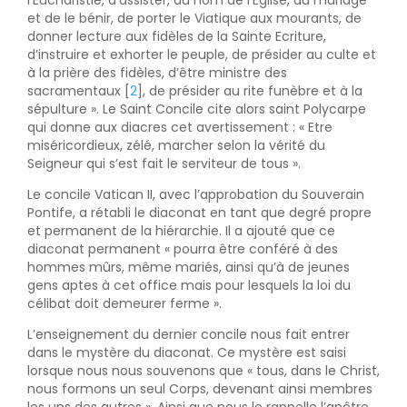
l’Eucharistie, d’assister, au nom de l’Eglise, au mariage
et de le bénir, de porter le Viatique aux mourants, de
donner lecture aux fidèles de la Sainte Ecriture,
d’instruire et exhorter le peuple, de présider au culte et
à la prière des fidèles, d’être ministre des
sacramentaux [
2
], de présider au rite funèbre et à la
sépulture ». Le Saint Concile cite alors saint Polycarpe
qui donne aux diacres cet avertissement : « Etre
miséricordieux, zélé, marcher selon la vérité du
Seigneur qui s’est fait le serviteur de tous ».
Le concile Vatican II, avec l’approbation du Souverain
Pontife, a rétabli le diaconat en tant que degré propre
et permanent de la hiérarchie. Il a ajouté que ce
diaconat permanent « pourra être conféré à des
hommes mûrs, même mariés, ainsi qu’à de jeunes
gens aptes à cet office mais pour lesquels la loi du
célibat doit demeurer ferme ».
L’enseignement du dernier concile nous fait entrer
dans le mystère du diaconat. Ce mystère est saisi
lorsque nous nous souvenons que « tous, dans le Christ,
nous formons un seul Corps, devenant ainsi membres