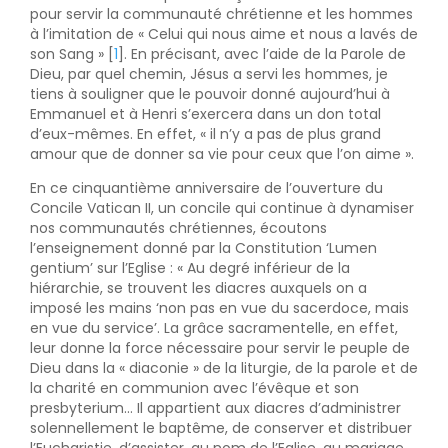
pour servir la communauté chrétienne et les hommes
à l’imitation de « Celui qui nous aime et nous a lavés de
son Sang » [
1
]. En précisant, avec l’aide de la Parole de
Dieu, par quel chemin, Jésus a servi les hommes, je
tiens à souligner que le pouvoir donné aujourd’hui à
Emmanuel et à Henri s’exercera dans un don total
d’eux-mêmes. En effet, « il n’y a pas de plus grand
amour que de donner sa vie pour ceux que l’on aime ».
En ce cinquantième anniversaire de l’ouverture du
Concile Vatican II, un concile qui continue à dynamiser
nos communautés chrétiennes, écoutons
l’enseignement donné par la Constitution ‘Lumen
gentium’ sur l’Eglise : « Au degré inférieur de la
hiérarchie, se trouvent les diacres auxquels on a
imposé les mains ‘non pas en vue du sacerdoce, mais
en vue du service’. La grâce sacramentelle, en effet,
leur donne la force nécessaire pour servir le peuple de
Dieu dans la « diaconie » de la liturgie, de la parole et de
la charité en communion avec l’évêque et son
presbyterium… Il appartient aux diacres d’administrer
solennellement le baptême, de conserver et distribuer