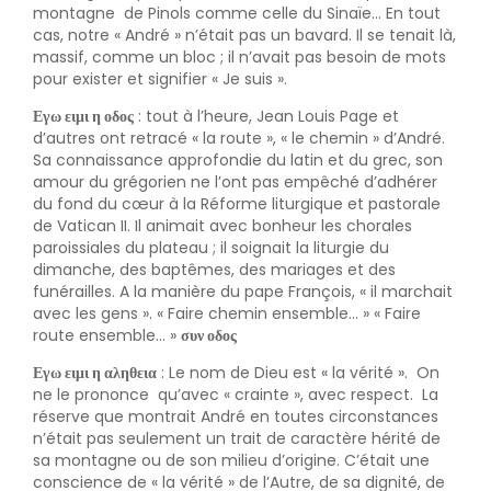
montagne de Pinols comme celle du Sinaïe… En tout
cas, notre « André » n’était pas un bavard. Il se tenait là,
massif, comme un bloc ; il n’avait pas besoin de mots
pour exister et signifier « Je suis ».
Εγω ειμι η οδος
: tout à l’heure, Jean Louis Page et
d’autres ont retracé « la route », « le chemin » d’André.
Sa connaissance approfondie du latin et du grec, son
amour du grégorien ne l’ont pas empêché d’adhérer
du fond du cœur à la Réforme liturgique et pastorale
de Vatican II. Il animait avec bonheur les chorales
paroissiales du plateau ; il soignait la liturgie du
dimanche, des baptêmes, des mariages et des
funérailles. A la manière du pape François, « il marchait
avec les gens ». « Faire chemin ensemble… » « Faire
route ensemble… »
συν οδος
Εγω ειμι η αληθεια
: Le nom de Dieu est « la vérité ». On
ne le prononce qu’avec « crainte », avec respect. La
réserve que montrait André en toutes circonstances
n’était pas seulement un trait de caractère hérité de
sa montagne ou de son milieu d’origine. C’était une
conscience de « la vérité » de l’Autre, de sa dignité, de