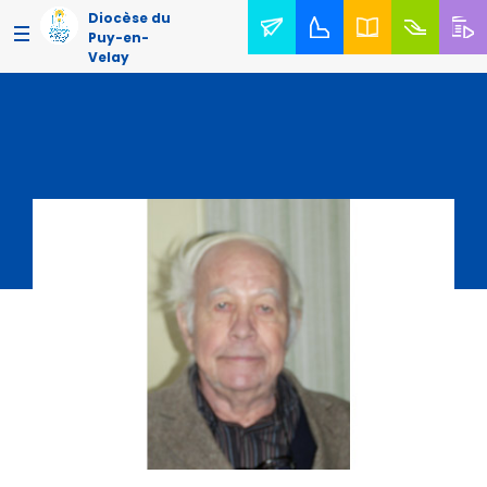
Diocèse du
Puy-en-
Velay