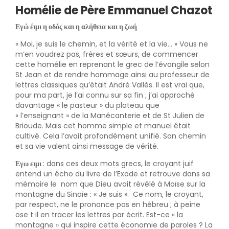
Homélie de Père Emmanuel Chazot
Εγώ έιμι η οδός και η αλήθεια και η ζωή
« Moi, je suis le chemin, et la vérité et la vie… » Vous ne
m’en voudrez pas, frères et sœurs, de commencer
cette homélie en reprenant le grec de l’évangile selon
St Jean et de rendre hommage ainsi au professeur de
lettres classiques qu’était André Vallès. Il est vrai que,
pour ma part, je l’ai connu sur sa fin ; j’ai approché
davantage « le pasteur » du plateau que
« l’enseignant » de la Manécanterie et de St Julien de
Brioude. Mais cet homme simple et manuel était
cultivé. Cela l’avait profondément unifié. Son chemin
et sa vie valent ainsi message de vérité.
Εγω ειμι
: dans ces deux mots grecs, le croyant juif
entend un écho du livre de l’Exode et retrouve dans sa
mémoire le nom que Dieu avait révélé à Moïse sur la
montagne du Sinaïe : « Je suis ». Ce nom, le croyant,
par respect, ne le prononce pas en hébreu ; à peine
ose t il en tracer les lettres par écrit. Est-ce « la
montagne » qui inspire cette économie de paroles ? La