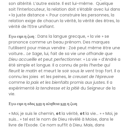
son altérité. L’autre existe. Il est lui-même. Quelque
soit l’interlocuteur, la relation doit s’établir avec lui dans
« la juste distance ». Pour construire les personnes, la
relation exige de chacun la vérité, la vérité des êtres, la
vérité de l’Etre unifiant.
Εγω ειμι η ζωη
: Dans la langue grecque, « la vie » se
prononce comme un beau prénom. Des marques
l’utilisent pour mieux vendre : Zoë peut même être une
voiture…
Le Sage
, lui, fait de sa vie
une offrande que
Dieu accueille et
peut
perfectionner
. « La vie » d’André a
été simple et longue. Il a connu de près
l’herbe qui
fleurit le matin
et meurt le soir sous
le vent
trop fort. Il a
connu les joies et les peines,
le creuset de l’épreuve
comme
la paix et les bienfaits
promis
aux justes.
Il a
expérimenté
la tendresse et la pitié
du
Seigneur
de la
vie.
Εγω ειμι η οδος
και
η αληθεια
και
η ζωη
« Moi, je suis le chemin,
et
la vérité,
et
la vie… » « Moi, je
suis… » tel est le nom de Dieu révélé à Moïse, dans le
livre de l’Exode. Ce nom suffit à Dieu. Mais, dans