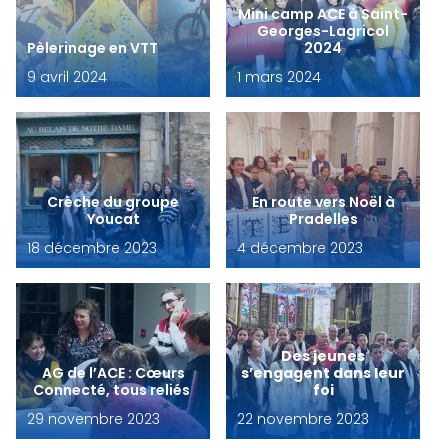
Mini camp ACE à Saint-
Georges-Lagricol
Pèlerinage en VTT
2024
9 avril 2024
1 mars 2024
Crèche du groupe
En route vers Noël à
Youcat
Pradelles
18 décembre 2023
4 décembre 2023
Des jeunes
AG de l’ACE : Cœurs
s’engagent dans leur
Connecté, tous reliés
foi
29 novembre 2023
22 novembre 2023