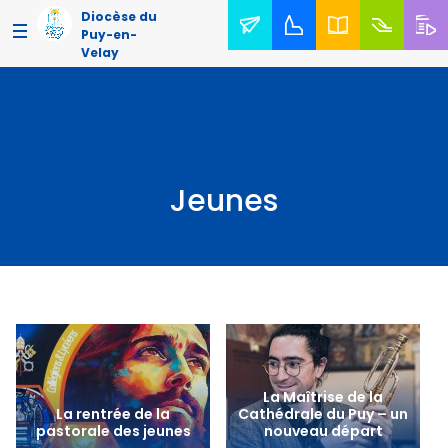
Diocèse du
Puy-en-
Velay
Jeunes
La Maîtrise de la
La rentrée de la
Cathédrale du Puy – un
pastorale des jeunes
nouveau départ