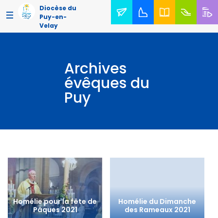
Diocèse du
Puy-en-
Velay
Archives
évêques du
Puy
Homélie pour la fête de
Homélie du Dimanche
Pâques 2021
des Rameaux 2021