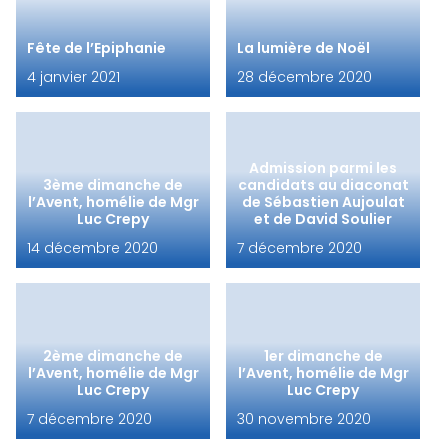
Fête de l’Epiphanie
La lumière de Noël
4 janvier 2021
28 décembre 2020
Admission parmi les
3ème dimanche de
candidats au diaconat
l’Avent, homélie de Mgr
de Sébastien Aujoulat
Luc Crepy
et de David Soulier
14 décembre 2020
7 décembre 2020
2ème dimanche de
1er dimanche de
l’Avent, homélie de Mgr
l’Avent, homélie de Mgr
Luc Crepy
Luc Crepy
7 décembre 2020
30 novembre 2020