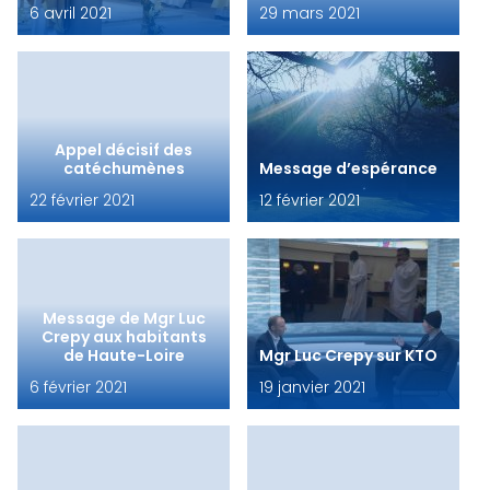
6 avril 2021
29 mars 2021
Appel décisif des
catéchumènes
Message d’espérance
22 février 2021
12 février 2021
Message de Mgr Luc
Crepy aux habitants
de Haute-Loire
Mgr Luc Crepy sur KTO
6 février 2021
19 janvier 2021